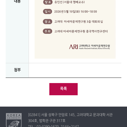
내용
첨부
목록
[02841] 서울 성북구 안암로 145, 고려대학교 문과대학 서관
304호, 법학관 구관 317호