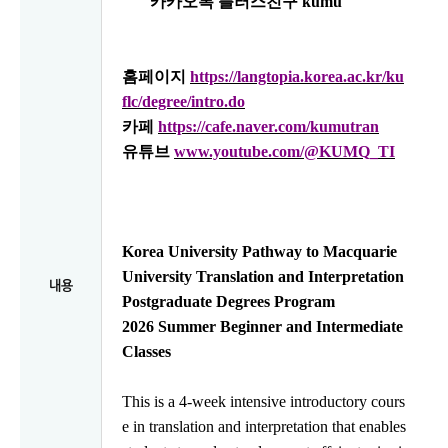
카카오톡 플러스친구
kumu
홈페이지
https://langtopia.korea.ac.kr/ku
flc/degree/intro.do
카페
https://cafe.naver.com/kumutran
유튜브
www.youtube.com/@KUMQ_TI
Korea University Pathway to Macquarie
University Translation and Interpretation
내용
Postgraduate Degrees Program
2026 Summer Beginner and Intermediate
Classes
This is a 4-week intensive introductory cours
e in translation and interpretation that enables