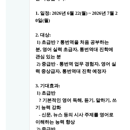
1.
일정
: 2026
년
6
월
22(
월
) ~ 2026
년
7
월
2
0
일
(
월
)
2.
대상
:
1)
초급반
?
통번역을 처음 공부하는
분
,
영어 실력 초급자
,
통번역대 진학에
관심 있는 분
2)
중급반
-
통번역 업무 경험자
,
영어 실
력 중상급자
,
통번역대 진학 예정자
3.
기대효과
:
1)
초급반
?
기본적인 영어 독해
,
듣기
,
말하기
,
쓰
기 능력 강화
-
신문
,
뉴스 등의 시사 주제를 영어로
이해하는 능력 향상
2)
중급반