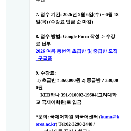
7.
접수 기간
: 2026
년
5
월
6
일
(
수
) ~ 6
월
18
일
(
목
)
(
수강료 입금 순 마감
)
8.
접수 방법
: Google Form
작성
->
수강
료 납부
2026
여름 통번역 초급반 및 중급반 모집
_
구글폼
9.
수강료
:
1)
초급반
?
360,000
원
2)
중급반
?
330,00
0
원
KEB
하나
391-910002-19604(
고려대학
교 국제어학원
)
로 입금
*
문의
:
국제어학원 외국어센터
(
kumu@k
orea.ac.kr
) Tel:02-3290-2448 /