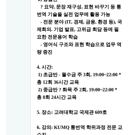
?
요약
,
문장 재구성
,
표현 바꾸기 등 통
번역 기술을
실전 업무에 활용 가능
-
전문 분야
(IT,
경제
,
금융
,
환경 등
),
국
제회의
.
기업 발표
,
고위급 회담 등에 필
요한 전문용어 학습
-
영어식 구조와 표현 학습으로 업무 역
량 증진
4.
시간
:
1)
초급반
-
월수금 주
3
회
, 19:00~22:00 *
총
12
회
36
시간 교육
2)
중급반
?
화목 주
2
회
, 19:00~22:00 *
총
8
회
24
시간 교육
5.
장소
:
고려대학교 국제관
609
호
6.
강의
: KUMQ
통번역 학위과정 전문 교
수진