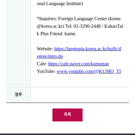
onal Language Institute)
*Inquiries: Foreign Language Center (kumu
@korea.ac.kr) Tel: 02-3290-2448 /
KakaoTal
k Plus Friend: kumu
Website:
https://langtopia.korea.ac.kr/kuflc/d
egree/intro.do
Cafe:
https://cafe.naver.com/kumutran
YouTube:
www.youtube.com/@KUMQ_TI
첨부
목록